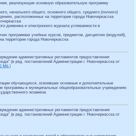
ждения, реализующие основную образовательную программу
го, начального общего, основного общего, среднего (полного)
дениях, расположенных на территории города Новочеркасска
вочеркасска
го дневника и электронного журнала успеваемости в
чих программах учебных курсов, предметов, дисциплин (модулей),
на территории города Новочеркасска
тверждении административных регламентов предоставления
да" (в ред. постановлений Администрации г. Новочеркасска от
5 Мб.)
естации обучающихся, освоивших основные и дополнительные
ые программы в муниципальных общеобразовательных учреждениях
сударственного экзамена
тверждении административных регламентов предоставления
да" (в ред. постановлений Администрации г. Новочеркасска от
ка на учет и зачисление детей в образовательные учреждения,