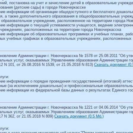
ений, постановка на учет и зачисление детей в образовательные учре
ования (детские сады) в городе Новочеркасске
ние информации об организации общедоступного и бесплатного дошкольно
я, а также дополнительного образования в общеобразовательных учреж
в образовательное учреждение, расположенное на территории города Но
ние информации о текущей успеваемости учащегося, ведение электронно
чреждениях, расположенных на территории города Новочеркасска
ние информации об образовательных программах и учебных планах, рабо
ых учебных графиках в образовательных учреждениях, расположенных 
новление Администрации г. Новочеркасска № 1578 от 25.08.2011 "Об у
льных услуг, оказываемых Управлением образования Администрации горо
12 N 101, от 26.08.2016 N 1539, от 21.05.2018 N 813)
Скачать документ (0.
луги:
ние информации о порядке проведения государственной (итоговой) атт
ные (за исключением дошкольных) и профессиональные образовательн
ние информации из федеральной базы данных о результатах Единого го
новление Администрации г. Новочеркасска № 1221 от 04.06.2014 "Об у
льных услуг, оказываемых Управлением образования Администрации горо
17 N 362, от 21.05.2018 N 809)
Скачать документ (0.5 Мб.)
луги:
ние о ходе оказания муниципальной услуги "Прием заявлений, постанов